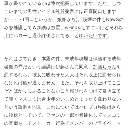
事が書かれているかは逐次把握しています。ただ、しつ
こいまでの男性アイドル礼賛発言には正直閉口します
が・・・(閉口というか、嫉妬かな)。喫煙の件もNewSの
みを擁護してＷ加護は放置。
w-inds.
もすごいけどそれ以
上にハローも過小評価されてる、と
ゆいたいです
。
それはさておき、本題の件。未成年喫煙は保護する成年
者側の罪だという論調は伊藤さんに同意。
加護ちゃん
を
罰するなら、彼女に吸わせた大人はそれ以上に罰せられ
なければ筋が通りません。また、それを取り上げてここ
ぞとばかりにあることないこと尾ひれをつけて暴き立て
て叩くマスコミは青少年のいじめとまったく変わりない
という論調も同意。これについては
ハロプロ
界隈はさら
に殺伐としていて、ファンの一部が暴徒化してマスコミ
の真似をしてストーカー行為でメンバーのプライベート